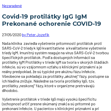
Nezaradené
Covid-19 protilátky IgG IgM
Prekonané ochorenie COVID-19
27/05/2020
by Peter Jozefik
Naša klinika zaviedla vyšetrenie prítomnosti protilátok proti
SARS-CoV-2 triedy k IgG kvantitatívne a kvalitatívne vyšetrenie
triedy IgM. Imunitný systém reaguje na vírus SARS-CoV-2 tvorbou
špecifických protilátok. Podľa dostupných informácií sa
protilátky IgM Protilátky v triede IgM sa tvoria v skorých štádiách
infekcie, sú vo vzájomnom vzťahu s klinickými príznakmi a je
reálny predpoklad, že sú typické pre akútnu fázu infekcie.
Všeobecne sa pokladajú za protilátky „akútnej“ fázy, postupne sa
ich hladina znižuje. Následne sa tvoria protilátky IgG, tzv.
protilátky „neskorej“ fázy, ktoré v organizme pretrvávajú
dlhodobo.
Vyšetrenie protilátok v triede IgG majú vysokú špecificitu
(schopnosť určiť presne skúmaný znak) a sú prítomné po
prekonaní infekcie. U pacientov s klinickými príznakmi a pri