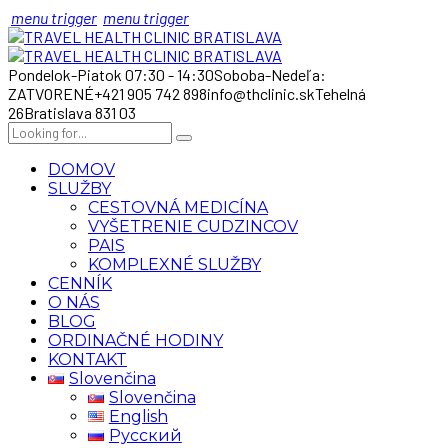
menu trigger
menu trigger
Pondelok-Piatok 07:30 - 14:30
Soboba-Nedeľa:
ZATVORENÉ
+421 905 742 898
info@thclinic.sk
Tehelná
26
Bratislava 831 03
DOMOV
SLUŽBY
CESTOVNÁ MEDICÍNA
VYŠETRENIE CUDZINCOV
PAIS
KOMPLEXNÉ SLUŽBY
CENNÍK
O NÁS
BLOG
ORDINAČNÉ HODINY
KONTAKT
Slovenčina
Slovenčina
English
Русский