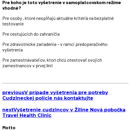
Pre koho je toto vyšetrenie v samoplatcovskom režime
vhodné?
Pre osoby , ktoré nespĺňajú aktuálne kritériá na bezplatné
testovanie
Pre cestujúcich do zahraničia
Pre zdravotnícke zariadenia – v rámci predoperačného
vyšetrenia
Pre zamestnávateľov, ktorí chcú otestovať svojich
zamestnancov v prvej línii
previous
V prípade vyšetrenia pre potreby
Cudzineckej polície nás kontaktujte
next
Vyšetrenie cudzincov v Žiline Nová pobočka
Travel Health Clinic
Motto