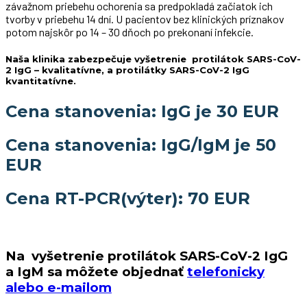
závažnom priebehu ochorenia sa predpokladá začiatok ich
tvorby v priebehu 14 dní. U pacientov bez klinických príznakov
potom najskôr po 14 – 30 dňoch po prekonaní infekcie.
Naša klinika zabezpečuje vyšetrenie protilátok SARS-CoV-
2 IgG – kvalitatívne, a protilátky SARS-CoV-2 IgG
kvantitatívne.
Cena stanovenia: IgG je 30 EUR
Cena stanovenia: IgG/IgM je 50
EUR
Cena RT-PCR(výter): 70 EUR
Na vyšetrenie protilátok SARS-CoV-2 IgG
a IgM sa môžete objednať
telefonicky
alebo e-mailom