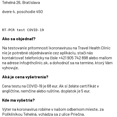
Tehelná 26, Bratislava
dvere 4. poschodie 450
RT-PCR test COVID-19
Ako sa objednať?
Na testovanie prítomnosti koronavírusu na Travel Health Clinic
nie je potrebné objednávanie cez aplikáciu, stačí nás
kontaktovať telefonicky na čísle +421 905 742 898 alebo mailom
na adrese info@thclinic.sk, a dohodnúť sa na termíne, ktorý Vám
vyhovuje.
Aká je cena vyšetrenia?
Cena testu na COVID-19 je 68 eur. Ak si želáte certifikát v
angličtine, nemčine alebo ruštine, doplatok je 5 eur.
Kde ma vyšetria?
Výter na koronavírus robíme v našom odbernom mieste, za
Poliklinikou Tehelná, vchádza sa z ulice Priečna.