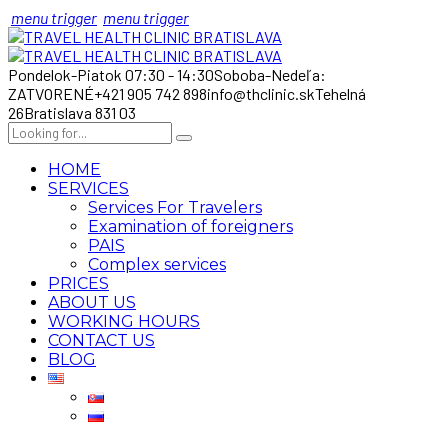
menu trigger
menu trigger
Pondelok-Piatok 07:30 - 14:30
Soboba-Nedeľa:
ZATVORENÉ
+421 905 742 898
info@thclinic.sk
Tehelná
26
Bratislava 831 03
HOME
SERVICES
Services For Travelers
Examination of foreigners
PAIS
Complex services
PRICES
ABOUT US
WORKING HOURS
CONTACT US
BLOG