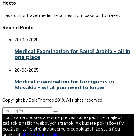
Motto
Passion for travel medicine comes from passion to travel.
Recent Posts
20/08/2025
Medical Examination for Saudi Arabia – all in
one place
20/08/2025
Medical examination for foreigners in
Slovakia – what you need to know
Copyright by BoldThemes 2018. All rights reserved.
Používame cookies aby sme pre vás zabezpečili ten najlepší
zážitok z našich webových stránok. Ak budete pokračovať v
používaní tejto stránky budeme predpokladať, že ste s ňou
spokojní.
Ok
No
Privacy policy