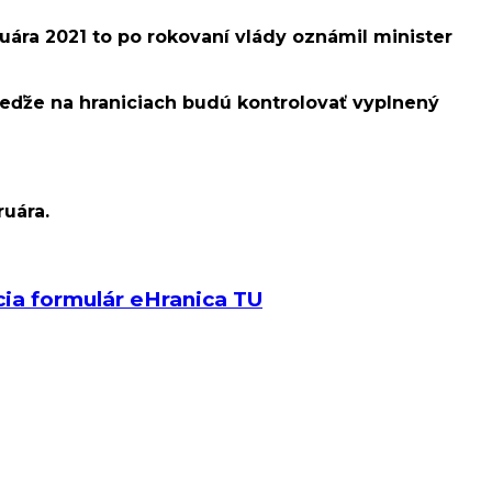
uára 2021 to po rokovaní vlády oznámil minister
keďže na hraniciach budú kontrolovať vyplnený
ruára.
cia formulár eHranica TU