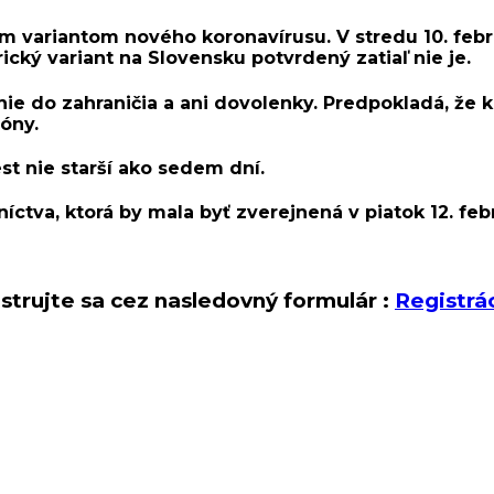
m variantom nového koronavírusu. V stredu 10. febr
rický variant na Slovensku potvrdený zatiaľ nie je.
e do zahraničia a ani dovolenky
. Predpokladá, že 
óny.
st nie starší ako sedem dní.
íctva, ktorá by mala byť zverejnená v piatok 12. feb
strujte sa cez nasledovný formulár :
Registrá