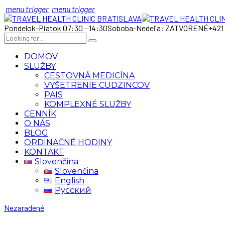
menu trigger
menu trigger
Pondelok-Piatok 07:30 - 14:30
Soboba-Nedeľa: ZATVORENÉ
+421
DOMOV
SLUŽBY
CESTOVNÁ MEDICÍNA
VYŠETRENIE CUDZINCOV
PAIS
KOMPLEXNÉ SLUŽBY
CENNÍK
O NÁS
BLOG
ORDINAČNÉ HODINY
KONTAKT
Slovenčina
Slovenčina
English
Русский
Nezaradené