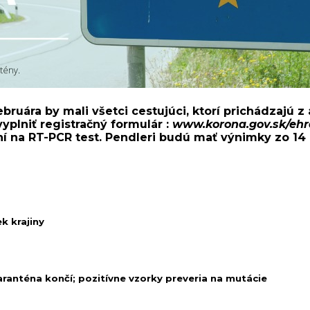
bruára by mali všetci cestujúci, ktorí prichádzajú z
yplniť registračný formulár :
www.korona.gov.sk/ehr
í na RT-PCR test.
Pendleri budú mať výnimky zo 14 
k krajiny
aranténa končí; pozitívne vzorky preveria na mutácie