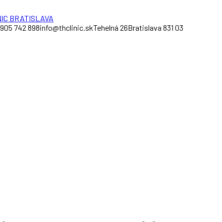
 905 742 898
info@thclinic.sk
Tehelná 26
Bratislava 831 03