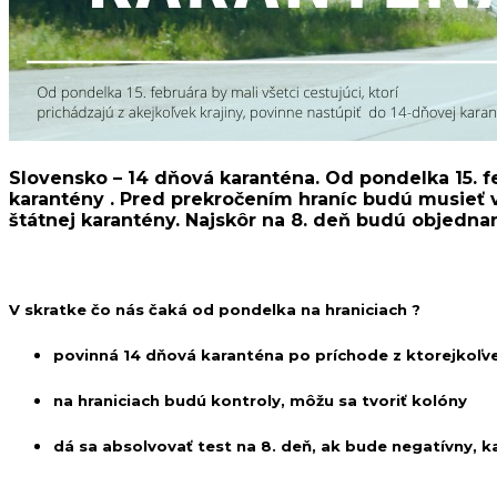
Slovensko – 14 dňová karanténa.
Od pondelka 15. fe
karantény . Pred prekročením hraníc budú musieť v
štátnej karantény.
Najskôr na 8. deň budú objednan
V skratke čo nás čaká od pondelka na hraniciach ?
povinná 14 dňová karanténa po príchode z ktorejkoľve
na hraniciach budú kontroly, môžu sa tvoriť kolóny
dá sa absolvovať test na 8. deň, ak bude negatívny, k