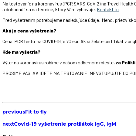
Na testovanie na koronavírus (PCR SARS-CoV-2) na Travel Health Cl
a dohodnúť sa na termíne, ktorý Vám vyhovuje.
Kontakt tu
Pred vyšetrením potrebujeme nasledujúce údaje: Meno, priezvisko, 
Aká je cena vyšetrenia?
Cena PCR testu na COVID-19 je 70 eur. Ak si želáte certifikát v angl
Kde ma vyšetria?
Výter na koronavírus robíme v našom odbernom mieste,
za Polikl
PROSÍME VÁS, AK IDETE NA TESTOVANIE, NEVSTUPUJTE DO POL
previous
Fit to fly
next
Covid-19 vyšetrenie protilátok IgG, IgM