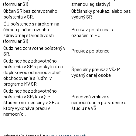
(formulár S1)
zmenou legislatívy)
Občan SR bez zdravotného
Občiansky preukaz, alebo pas
poistenia v SR.
vydaný SR
ÉU poistenec s nárokom na
úhradu plného rozsahu
Preukaz poistenca s
zdravotnej starostlivosti
označením EU
(formulár S1)
Cudzinec zdravotne poistený v
Preukaz poistenca
SR.
Cudzinec bez zdravotného
poistenia v SR s poskytnutou
Špeciálny preukaz VšZP
doplnkovou ochranou a obeť
vydaný danej osobe
obchodovania s ľuďmi v
programe MV SR
Cudzinec bez zdravotného
poistenia v SR, ktorý je
Pracovná zmluva s
študentom medicíny v SR, a
nemocnicou a potvrdenie o
ktorý vykonáva prácu v
štúdiu na VŠ
nemocnici.
Informácie čerpané z
www.korona.gov.sk