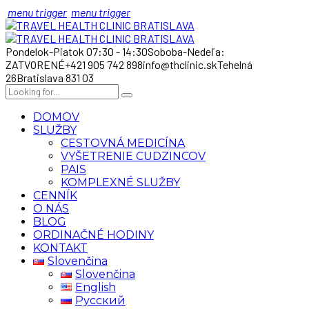
menu trigger
menu trigger
Pondelok-Piatok 07:30 - 14:30
Soboba-Nedeľa:
ZATVORENÉ
+421 905 742 898
info@thclinic.sk
Tehelná
26
Bratislava 831 03
DOMOV
SLUŽBY
CESTOVNÁ MEDICÍNA
VYŠETRENIE CUDZINCOV
PAIS
KOMPLEXNÉ SLUŽBY
CENNÍK
O NÁS
BLOG
ORDINAČNÉ HODINY
KONTAKT
Slovenčina
Slovenčina
English
Русский