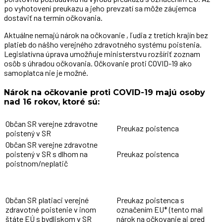
po vyhotovení preukazu a jeho prevzatí sa môže záujemca
dostaviť na termín očkovania.
Aktuálne nemajú nárok na očkovanie , ľudia z tretích krajín bez
platieb do nášho verejného zdravotného systému poistenia.
Legislatívna úprava umožňuje ministerstvu rozšíriť zoznam
osôb s úhradou očkovania. Očkovanie proti COVID-19 ako
samoplatca nie je možné.
Nárok na očkovanie proti COVID-19 majú osoby
nad 16 rokov, ktoré sú:
Občan SR verejne zdravotne
Preukaz poistenca
poistený v SR
Občan SR verejne zdravotne
poistený v SR s dlhom na
Preukaz poistenca
poistnom/neplatič
Občan SR platiaci verejné
Preukaz poistenca s
zdravotné poistenie v inom
označením EU* (tento mal
štáte EÚ s bydliskom v SR
nárok na očkovanie aj pred