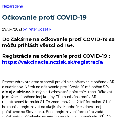
Nezaradené
Očkovanie proti COVID-19
29/04/2021
by Peter Jozefik
Do čakárne na očkovanie proti COVID-19 sa
môžu prihlásiť všetci od 16+.
Registrácia na očkovanie proti COVID-19 :
https://vakcinacia.nczisk.sk/registracia
Rezort zdravotníctva stanovil pravidlá na očkovanie občanov SR
a cudzincov. Nárok na očkovanie proti Covid-19 má občan SR,
ale aj cudzinec
, ktorý platí zdravotné poistenie u nás. Očkovať
je možné aj občana inej krajiny EÚ, musí však mať v SR
registrovaný formulár S1. To znamená, že držiteľ formuláru S1 si
ho musí zaregistrovať na akejkoľvek pobočke zdravotnej
poisťovne na Slovensku. Po zaregistrovaní formuláru zadá
poisťovňa požiadavku na výrobu preukazu s označením EÚ. Až