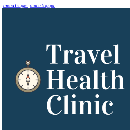
menu trigger
menu trigger