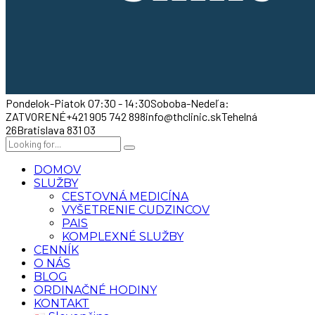
Pondelok-Piatok 07:30 - 14:30
Soboba-Nedeľa:
ZATVORENÉ
+421 905 742 898
info@thclinic.sk
Tehelná
26
Bratislava 831 03
DOMOV
SLUŽBY
CESTOVNÁ MEDICÍNA
VYŠETRENIE CUDZINCOV
PAIS
KOMPLEXNÉ SLUŽBY
CENNÍK
O NÁS
BLOG
ORDINAČNÉ HODINY
KONTAKT