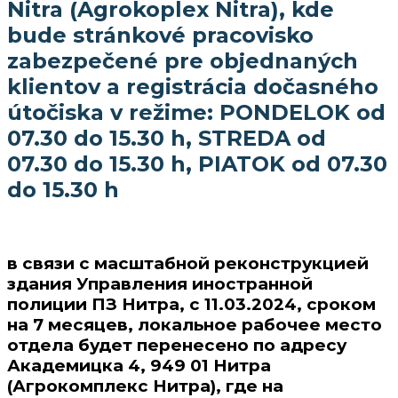
Nitra (Agrokoplex Nitra), kde
bude stránkové pracovisko
zabezpečené pre objednaných
klientov a registrácia dočasného
útočiska v režime: PONDELOK od
07.30 do 15.30 h, STREDA od
07.30 do 15.30 h, PIATOK od 07.30
do 15.30 h
в связи с масштабной реконструкцией
здания Управления иностранной
полиции ПЗ Нитра, с 11.03.2024, сроком
на 7 месяцев, локальное рабочее место
отдела будет перенесено по адресу
Академицка 4, 949 01 Нитра
(Агрокомплекс Нитра), где на