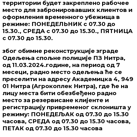
территории будет закреплено рабочее
место для забронировавших клиентов и
оформления временного убежища в
режиме: ПОНЕДЕЛЬНИК с 07.30 до
15.30., СРЕДА с 07.30 до 15.30., ПЯТНИЦА
с 07.30 до 15.30.
због обимне реконструкције зграде
Одељења спољне полиције ПЗ Нитра,
од 11.03.2024.године, на период од 7
месеци, радно место одељења ће се
преселити на адресу Академицка 4, 949
01 Нитра (Агрокоплек Нитра), где ће на
лицу места бити обезбеђено радно
место за резервисане клијенте и
регистрацију привременог склоништа у
режиму: ПОНЕДЕЉАК од 07.30 до 15.30
часова, СРЕДА од 07.30 до 15.30 часова,
ПЕТАК од 07.30 до 15.30 часова