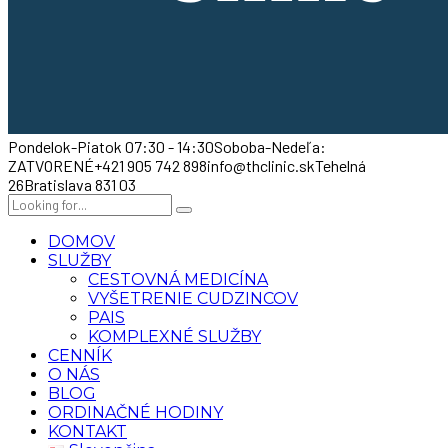
Pondelok-Piatok 07:30 - 14:30
Soboba-Nedeľa:
ZATVORENÉ
+421 905 742 898
info@thclinic.sk
Tehelná
26
Bratislava 831 03
DOMOV
SLUŽBY
CESTOVNÁ MEDICÍNA
VYŠETRENIE CUDZINCOV
PAIS
KOMPLEXNÉ SLUŽBY
CENNÍK
O NÁS
BLOG
ORDINAČNÉ HODINY
KONTAKT