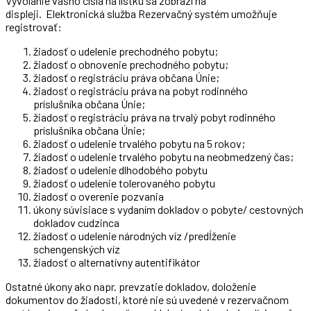
Vyvolanie vášho čísla na lístku sa zobrazí na
displeji. Elektronická služba Rezervačný systém umožňuje
registrovať:
žiadosť o udelenie prechodného pobytu;
žiadosť o obnovenie prechodného pobytu;
žiadosť o registráciu práva občana Únie;
žiadosť o registráciu práva na pobyt rodinného
príslušníka občana Únie;
žiadosť o registráciu práva na trvalý pobyt rodinného
príslušníka občana Únie;
žiadosť o udelenie trvalého pobytu na 5 rokov;
žiadosť o udelenie trvalého pobytu na neobmedzený čas;
žiadosť o udelenie dlhodobého pobytu
žiadosť o udelenie tolerovaného pobytu
žiadosť o overenie pozvania
úkony súvisiace s vydaním dokladov o pobyte/ cestovných
dokladov cudzinca
žiadosť o udelenie národných víz /predĺženie
schengenských víz
žiadosť o alternatívny autentifikátor
Ostatné úkony ako napr. prevzatie dokladov, doloženie
dokumentov do žiadosti, ktoré nie sú uvedené v rezervačnom