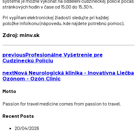
systéme je možné vykonať na oddelení cudzineckej polície počas
stránkových hodín v čase od 15.00 do 15.30 h.
Pri vypĺňaní elektronickej žiadosti sledujte pri každej
položke infoikonu (nápovedu, kde nájdete potrebnú pomoc).
Zdroj: minv.sk
previous
Profesionálne Vyšetrenie pre
Cudzineckú Políciu
next
Nová Neurologická klinika - Inovatívna Liečba
Ozónom - Ozón Clinic
Motto
Passion for travel medicine comes from passion to travel.
Recent Posts
20/04/2026