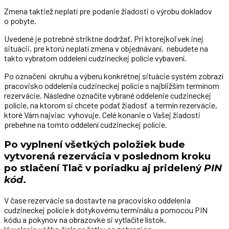
Zmena taktiež neplatí pre podanie žiadosti o výrobu dokladov
o pobyte.
Uvedené je potrebné striktne dodržať. Pri ktorejkoľvek inej
situácii, pre ktorú neplatí zmena v objednávaní, nebudete na
takto vybratom oddelení cudzineckej polície vybavení.
Po označení okruhu a výberu konkrétnej situácie systém zobrazí
pracovisko oddelenia cudzineckej polície s najbližším termínom
rezervácie. Následne označíte vybrané oddelenie cudzineckej
polície, na ktorom si chcete podať žiadosť a termín rezervácie,
ktoré Vám najviac vyhovuje. Celé konanie o Vašej žiadosti
prebehne na tomto oddelení cudzineckej polície.
Po vyplnení všetkých položiek bude
vytvorená rezervácia v poslednom kroku
po stlačení Tlač v poriadku aj pridelený
PIN
kód
.
V čase rezervácie sa dostavte na pracovisko oddelenia
cudzineckej polície k dotykovému terminálu a pomocou PIN
kódu a pokynov na obrazovke si vytlačíte lístok.