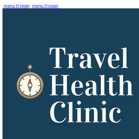
menu trigger
menu trigger