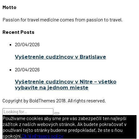
Motto
Passion for travel medicine comes from passion to travel.
Recent Posts
20/04/2026
Vyšetrenie cudzincov v Bratislave
20/04/2026
Vyšetrenie cudzincov v Nitre – všetko
vybavíte na jednom mieste
Copyright by BoldThemes 2018. All rights reserved.
Používame cookies aby sme pre vás zabezpečili ten najlepší
zážitok z našich webových stránok. Ak budete pokračovať v
používaní tejto stránky budeme predpokladať, že ste s ňou
spokojní.
Ok
Nie
Privacy policy