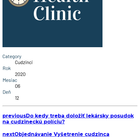
Category
Cudzinci
Rok
2020
Mesiac
06
Deň
12
previous
Do kedy treba doložiť lekársky posudok
na cudzineckú políciu?
next
Objednávanie Vyšetrenie cudzinca