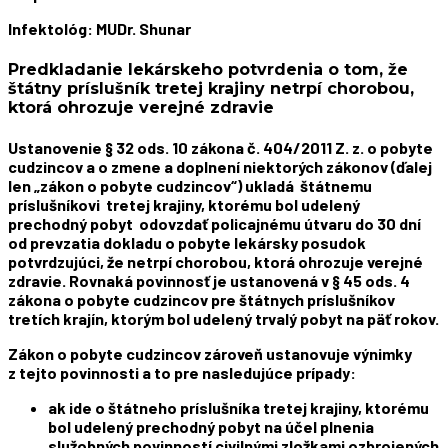
Infektológ: MUDr. Shunar
Predkladanie lekárskeho potvrdenia o tom, že
štátny príslušník tretej krajiny netrpí chorobou,
ktorá ohrozuje verejné zdravie
Ustanovenie § 32 ods. 10 zákona č. 404/2011 Z. z. o pobyte
cudzincov a o zmene a doplnení niektorých zákonov (ďalej
len „zákon o pobyte cudzincov“) ukladá štátnemu
príslušníkovi tretej krajiny, ktorému bol udelený
prechodný pobyt odovzdať policajnému útvaru do 30 dní
od prevzatia dokladu o pobyte lekársky posudok
potvrdzujúci, že netrpí chorobou, ktorá ohrozuje verejné
zdravie. Rovnaká povinnosť je ustanovená v § 45 ods. 4
zákona o pobyte cudzincov pre štátnych príslušníkov
tretích krajín, ktorým bol udelený trvalý pobyt na päť rokov.
Zákon o pobyte cudzincov zároveň ustanovuje výnimky
z tejto povinnosti a to pre nasledujúce prípady:
ak ide o štátneho príslušníka tretej krajiny, ktorému
bol udelený prechodný pobyt na účel plnenia
služobných povinností civilnými zložkami ozbrojených