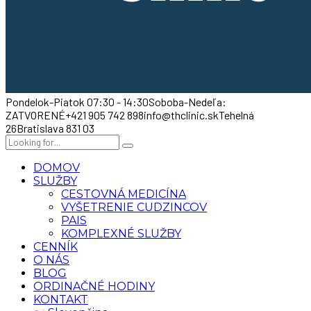
Pondelok-Piatok 07:30 - 14:30
Soboba-Nedeľa:
ZATVORENÉ
+421 905 742 898
info@thclinic.sk
Tehelná
26
Bratislava 831 03
DOMOV
SLUŽBY
CESTOVNÁ MEDICÍNA
VYŠETRENIE CUDZINCOV
PAIS
KOMPLEXNÉ SLUŽBY
CENNÍK
O NÁS
BLOG
ORDINAČNÉ HODINY
KONTAKT