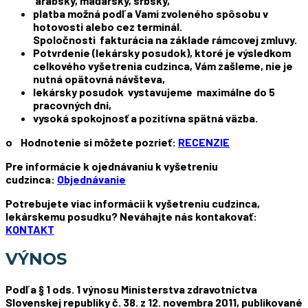
arabsky, maďarsky, srbsky,
platba možná podľa Vami zvoleného spôsobu v
hotovosti alebo cez terminál.
Spoločnosti fakturácia na základe rámcovej zmluvy.
Potvrdenie (lekársky posudok), ktoré je výsledkom
celkového vyšetrenia cudzinca, Vám zašleme, nie je
nutná opätovná návšteva,
lekársky posudok vystavujeme maximálne do 5
pracovných dní,
vysoká spokojnosť a pozitívna spätná väzba.
o Hodnotenie si môžete pozrieť:
RECENZIE
Pre informácie k ojednávaniu k vyšetreniu
cudzinca:
Objednávanie
Potrebujete viac informácii k vyšetreniu cudzinca,
lekárskemu posudku? Neváhajte nás kontakovať:
KONTAKT
VÝNOS
Podľa § 1 ods. 1 výnosu Ministerstva zdravotníctva
Slovenskej republiky č. 38. z 12. novembra 2011, publikované