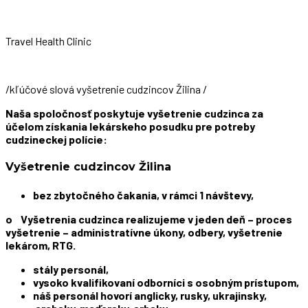
Travel Health Clinic
/kľúčové slová vyšetrenie cudzincov Žilina /
Naša spoločnosť poskytuje vyšetrenie cudzinca za
účelom získania lekárskeho posudku pre potreby
cudzineckej polície:
Vyšetrenie cudzincov Žilina
bez zbytočného čakania, v rámci 1 návštevy,
o Vyšetrenia cudzinca realizujeme v jeden deň – proces
vyšetrenie – administratívne úkony, odbery, vyšetrenie
lekárom, RTG.
stály personál,
vysoko kvalifikovaní odborníci s osobným prístupom,
náš personál hovorí anglicky, rusky, ukrajinsky,