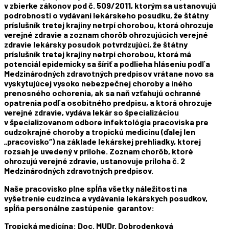
v zbierke zákonov pod č. 509/2011, ktorým sa ustanovujú
podrobnosti o vydávaní lekárskeho posudku, že štátny
príslušník tretej krajiny netrpí chorobou, ktorá ohrozuje
verejné zdravie a zoznam chorôb ohrozujúcich verejné
zdravie lekársky posudok potvrdzujúci, že štátny
príslušník tretej krajiny netrpí chorobou, ktorá má
potenciál epidemicky sa šíriť a podlieha hláseniu podľa
Medzinárodných zdravotných predpisov vrátane novo sa
vyskytujúcej vysoko nebezpečnej choroby a iného
prenosného ochorenia, ak sa naň vzťahujú ochranné
opatrenia podľa osobitného predpisu, a ktorá ohrozuje
verejné zdravie, vydáva lekár so špecializáciou
v špecializovanom odbore infektológia pracoviska pre
cudzokrajné choroby a tropickú medicínu (ďalej len
„pracovisko“) na základe lekárskej prehliadky, ktorej
rozsah je uvedený v prílohe. Zoznam chorôb, ktoré
ohrozujú verejné zdravie, ustanovuje príloha č. 2
Medzinárodných zdravotných predpisov.
Naše pracovisko plne spĺňa všetky náležitosti na
vyšetrenie cudzinca a vydávania lekárskych posudkov,
spĺňa personálne zastúpenie garantov:
Tropická medicína: Doc. MUDr. Dobrodenková