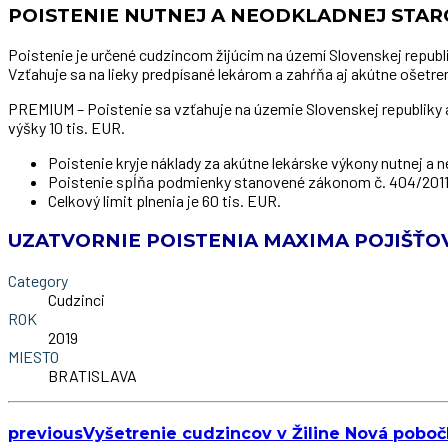
POISTENIE NUTNEJ A NEODKLADNEJ STAR
Poistenie je určené cudzincom žijúcim na území Slovenskej repub
Vzťahuje sa na lieky predpísané lekárom a zahŕňa aj akútne ošetre
PREMIUM – Poistenie sa vzťahuje na územie Slovenskej republiky a k
výšky 10 tis. EUR.
Poistenie kryje náklady za akútne lekárske výkony nutnej a n
Poistenie spĺňa podmienky stanovené zákonom č. 404/2011 Z
Celkový limit plnenia je 60 tis. EUR.
UZATVORNIE POISTENIA MAXIMA POJIŠŤO
Category
Cudzinci
ROK
2019
MIESTO
BRATISLAVA
previous
Vyšetrenie cudzincov v Žiline Nová pobočk