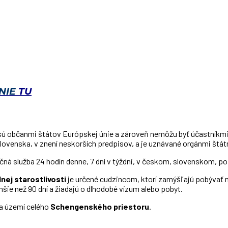
NIE
TU
e sú občanmi štátov Európskej únie a zároveň nemôžu byť účastníkm
ovenska, v znení neskorších predpisov, a je uznávané orgánmi štátn
čná služba 24 hodín denne, 7 dní v týždni, v českom, slovenskom, 
nej starostlivosti
je určené cudzincom, ktorí zamýšľajú pobývať n
ie než 90 dní a žiadajú o dlhodobé vízum alebo pobyt.
na území celého
Schengenského priestoru
.