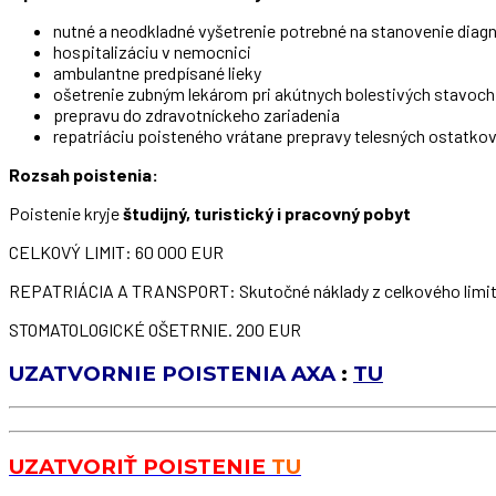
nutné a neodkladné vyšetrenie potrebné na stanovenie diag
hospitalizáciu v nemocnici
ambulantne predpísané lieky
ošetrenie zubným lekárom pri akútnych bolestivých stavoc
prepravu do zdravotníckeho zariadenia
repatriáciu poisteného vrátane prepravy telesných ostatkov
Rozsah poistenia:
Poistenie kryje
študijný, turistický i pracovný pobyt
CELKOVÝ LIMIT: 60 000 EUR
REPATRIÁCIA A TRANSPORT: Skutočné náklady z celkového limi
STOMATOLOGICKÉ OŠETRNIE. 200 EUR
UZATVORNIE POISTENIA AXA
:
TU
UZATVORIŤ POISTENIE
TU