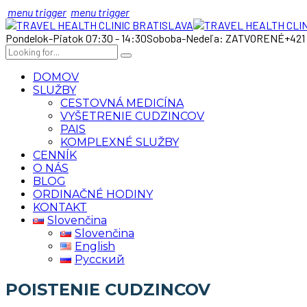
menu trigger
menu trigger
Pondelok-Piatok 07:30 - 14:30
Soboba-Nedeľa: ZATVORENÉ
+421
DOMOV
SLUŽBY
CESTOVNÁ MEDICÍNA
VYŠETRENIE CUDZINCOV
PAIS
KOMPLEXNÉ SLUŽBY
CENNÍK
O NÁS
BLOG
ORDINAČNÉ HODINY
KONTAKT
Slovenčina
Slovenčina
English
Русский
POISTENIE CUDZINCOV