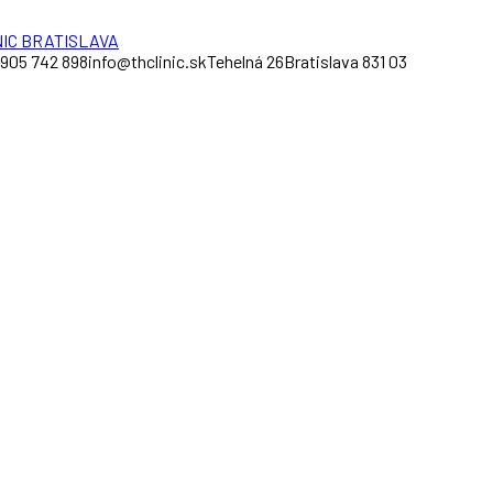
 905 742 898
info@thclinic.sk
Tehelná 26
Bratislava 831 03