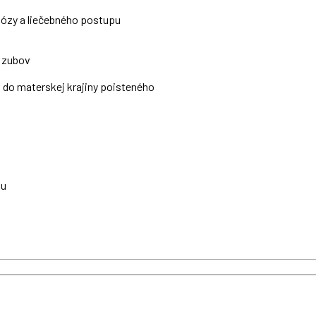
nózy a liečebného postupu
h zubov
 do materskej krajiny poisteného
tu