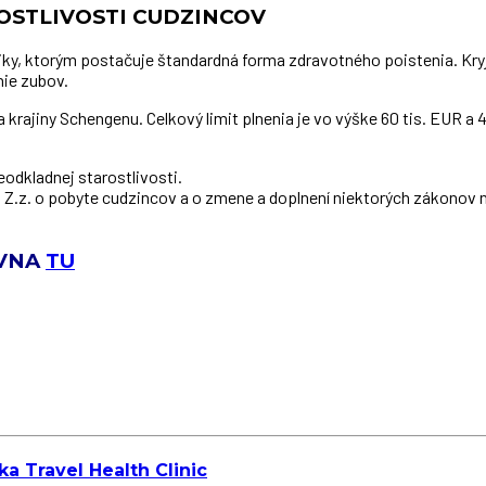
OSTLIVOSTI CUDZINCOV
liky, ktorým postačuje štandardná forma zdravotného poistenia. K
nie zubov.
rajiny Schengenu. Celkový limit plnenia je vo výške 60 tis. EUR a 4
eodkladnej starostlivosti.
.z. o pobyte cudzincov a o zmene a doplnení niektorých zákonov n
VNA
TU
a Travel Health Clinic