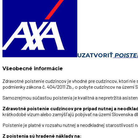
UZATVORIŤ
POISTE
Všeobecné informácie
Zdravotné poistenie cudzincov je vhodné pre cudzincov, ktorí ni
podmienky zákona č. 404/2011 Zb., o pobyte cudzincov na území Sl
Samozrejmou súčasťou poistenia je kvalitná a nepretržitá asisten
Zdravotné poistenie cudzincov pre prípad nutnej a neodklad
krátkodobé vízum alebo zamýšľajú pobývať na území Slovenska dlhš
Poistenie je platné v rozsahu nutnej a neodkladnej starostlivosti 
Z poistenia sú hradené náklady na: